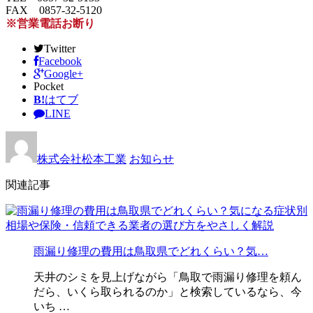
FAX 0857-32-5120
※営業電話お断り
Twitter
Facebook
Google+
Pocket
B!
はてブ
LINE
株式会社松本工業
お知らせ
関連記事
雨漏り修理の費用は鳥取県でどれくらい？気…
天井のシミを見上げながら「鳥取で雨漏り修理を頼ん
だら、いくら取られるのか」と検索しているなら、今
いち …