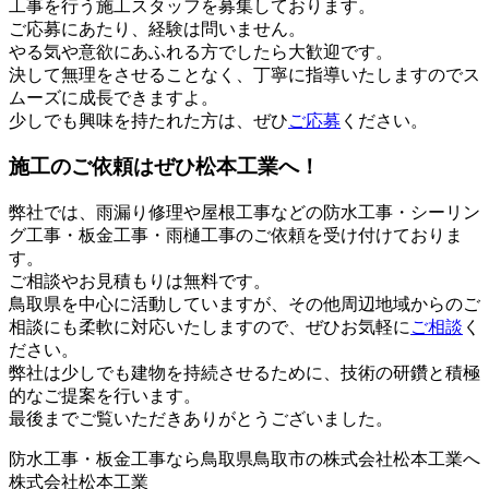
工事を行う施工スタッフを募集しております。
ご応募にあたり、経験は問いません。
やる気や意欲にあふれる方でしたら大歓迎です。
決して無理をさせることなく、丁寧に指導いたしますのでス
ムーズに成長できますよ。
少しでも興味を持たれた方は、ぜひ
ご応募
ください。
施工のご依頼はぜひ松本工業へ！
弊社では、雨漏り修理や屋根工事などの防水工事・シーリン
グ工事・板金工事・雨樋工事のご依頼を受け付けておりま
す。
ご相談やお見積もりは無料です。
鳥取県を中心に活動していますが、その他周辺地域からのご
相談にも柔軟に対応いたしますので、ぜひお気軽に
ご相談
く
ださい。
弊社は少しでも建物を持続させるために、技術の研鑽と積極
的なご提案を行います。
最後までご覧いただきありがとうございました。
防水工事・板金工事なら鳥取県鳥取市の株式会社松本工業へ
株式会社松本工業