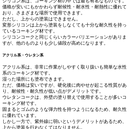
シリコン系は、コーキング材の中では最も有名なものです。
価格が安いにもかかわらず耐候性・耐水性・耐熱性に優れて
おり、さまざまな場所で使用できます。
ただし、上からの塗装はできません。
変形シリコンは上から塗装をしなくても十分な耐久性を持っ
ているコーキング材です。
シリコンコークと同じくらいカラーバリエーションがありま
すが、他のものよりも少し値段が高めになります。
アクリル系・ウレタン系
アクリル系は、非常に作業がしやすく取り扱いも簡単な水性
系のコーキング材です。
湿った場所にも塗布できます。
ただ、価格は安いですが、硬化後に肉やせが起こる性質があ
り、耐候性・耐久性が低い点がデメリットです。
ウレタンコークは、外壁の塗り替えで使用することが多いコ
ーキング材です。
固まるとゴムのような弾力性を持つようになるため、耐久性
に優れています。
しかし一方で、紫外線に弱いというデメリットがあるため、
上から塗装を行わなくてはなりません。