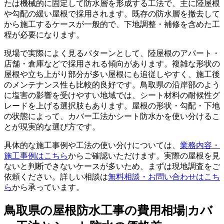
たは機械的に固定して防水層を形成する工法で、主に陸屋根
や勾配の緩い屋根で採用されます。既存の防水層を撤去して
から施工するケースが一般的で、下地調整・補修を含めた工
程が必要になります。
現場で実際によく見るパターンとして、陸屋根のアパート・
店舗・倉庫などで採用される傾向があります。複雑な形状の
屋根や立ち上がり部分が多い屋根にも追従しやすく、施工後
のメンテナンス性も比較的良好です。鳥取県の沿岸部のよう
に塩害の影響を受けやすい地域では、シート材料の耐候性グ
レードを上げる選択肢もあります。屋根の形状・勾配・下地
の状態によって、カバー工法かシート防水かを使い分けるこ
とが現実的な選び方です。
具体的な施工事例や工法の使い分けについては、
業務内容・
施工事例はこちら
からご確認いただけます。実際の屋根を見
ないと判断できないケースが多いため、まずは現地調査をご
依頼ください。詳しい相談は
無料相談・お問い合わせはこち
ら
から承っています。
鳥取県の屋根防水工事の費用相場|カバ