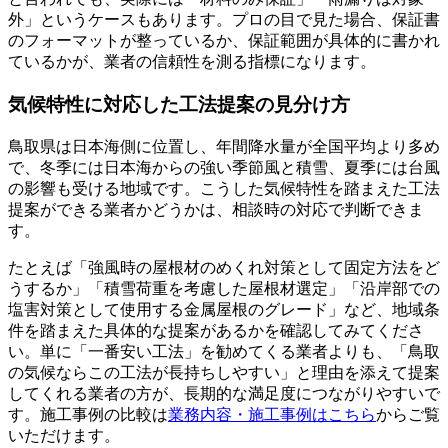
外」というケースもあります。プロの目で見た場合、保証書
のフォーマットが整っているか、保証範囲が具体的に書かれ
ているかが、業者の信頼性を測る指標になります。
気候特性に対応した工法提案の見分け方
鳥取県は日本海側に位置し、年間降水量が全国平均より多め
で、冬季には日本海からの強い季節風と積雪、夏季には台風
の影響も受ける地域です。こうした気候特性を踏まえた工法
提案ができる業者かどうかは、相談時の対応で判断できま
す。
たとえば「強風時の屋根材のめくれ対策として固定方法をど
うするか」「積雪荷重を考慮した屋根材選定」「沿岸部での
塩害対策として使用する金属屋根のグレード」など、地域条
件を踏まえた具体的な提案があるかを確認してみてくださ
い。単に「一番安い工法」を勧めてくる業者よりも、「鳥取
の気候ならこの工法が長持ちしやすい」と理由を添えて提案
してくれる業者の方が、長期的な満足度につながりやすいで
す。施工事例の比較は
業務内容・施工事例はこちら
からご覧
いただけます。