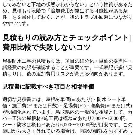
してみないと下地の状態がわからない」という性質があるた
め、見積もり段階で「追加費用が発生する可能性がある条
件」を文書化しておくことが、後のトラブル回避につながり
やすいです。
見積もりの読み方とチェックポイント|
費用比較で失敗しないコツ
屋根防水工事の見積もりは、項目の細分化・単価の妥当性・
諸経費の内訳を確認することが重要です。一式表記が多い見
積もりは、後の追加費用リスクが高まる傾向があります。
見積書に記載すべき項目と相場単価
適切な見積書には、屋根材単価(㎡あたり)・防水シート単
価・施工費(㎡または日数)・足場費(㎡)・廃棄費(㎥または式)
が明細化されています。鳥取県内の一般的な相場として、カ
バー工法の屋根材+施工費は概ね㎡あたり7,000〜12,000円、
シート防水は概ね㎡あたり6,000〜10,000円が目安です。この
範囲から大きく外れている場合は、内訳の確認をおすすめし