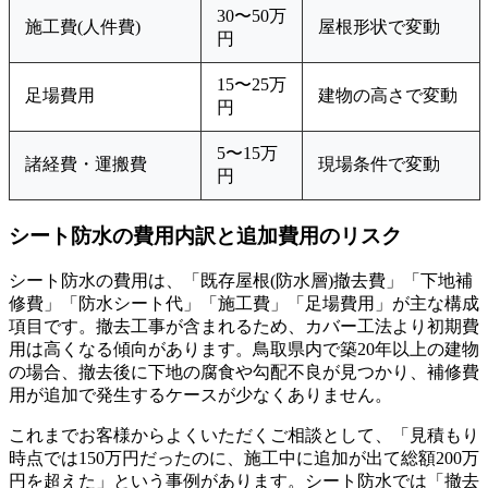
30〜50万
施工費(人件費)
屋根形状で変動
円
15〜25万
足場費用
建物の高さで変動
円
5〜15万
諸経費・運搬費
現場条件で変動
円
シート防水の費用内訳と追加費用のリスク
シート防水の費用は、「既存屋根(防水層)撤去費」「下地補
修費」「防水シート代」「施工費」「足場費用」が主な構成
項目です。撤去工事が含まれるため、カバー工法より初期費
用は高くなる傾向があります。鳥取県内で築20年以上の建物
の場合、撤去後に下地の腐食や勾配不良が見つかり、補修費
用が追加で発生するケースが少なくありません。
これまでお客様からよくいただくご相談として、「見積もり
時点では150万円だったのに、施工中に追加が出て総額200万
円を超えた」という事例があります。シート防水では「撤去