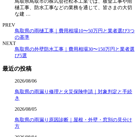
鳥取県鳥取市の株式会社松本工業では、板金工事や雨
樋工事、防水工事などの業務を通じて、皆さまの大切
な建 …
PREV
鳥取県の雨樋工事｜費用相場10〜50万円と業者選び3つ
の基準
NEXT
鳥取県の外壁防水工事｜費用相場30〜150万円と業者選
び5選
最近の投稿
2026/08/06
鳥取県の雨漏り修理と火災保険申請｜対象判定と手続
き
2026/08/05
鳥取県の雨漏り原因診断｜屋根・外壁・窓別の見分け
方