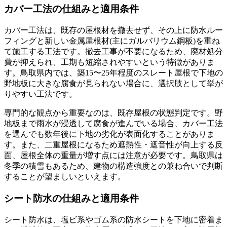
カバー工法の仕組みと適用条件
カバー工法は、既存の屋根材を撤去せず、その上に防水ルー
フィングと新しい金属屋根材(主にガルバリウム鋼板)を重ね
て施工する工法です。撤去工事が不要になるため、廃材処分
費が抑えられ、工期も短縮されやすいという特徴がありま
す。鳥取県内では、築15〜25年程度のスレート屋根で下地の
野地板に大きな腐食が見られない場合に、選択肢として挙が
りやすい工法です。
専門的な観点から重要なのは、既存屋根の状態判定です。野
地板まで雨水が浸透して腐食が進んでいる場合、カバー工法
を選んでも数年後に下地の劣化が表面化することがありま
す。また、二重屋根になるため遮熱性・遮音性が向上する反
面、屋根全体の重量が増す点には注意が必要です。鳥取県は
冬季の積雪もあるため、建物の構造強度との兼ね合いで判断
することが望ましいといえます。
シート防水の仕組みと適用条件
シート防水は、塩ビ系やゴム系の防水シートを下地に密着ま