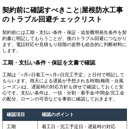
契約前に確認すべきこと|屋根防水工事
のトラブル回避チェックリスト
契約前には工期・支払い条件・保証・追加費用発生条件を契
約書に明記してもらうことが、後のトラブル回避につながり
ます。電話対応や見積もり段階の姿勢も総合的に判断材料に
します。
工期・支払い条件・保証を文書で確認
工期は「○月○日着工〜○月○日完工予定」と日付で明記して
もらいます。雨天による遅延が予想される時期(梅雨・台風
シーズン)は、遅延時の対応方針も併せて確認しておくと安
心です。支払い条件は、一括・分割・着手金/中間金/完工金
の配分、ローンの可否などを事前に確認しておきます。
確認項目
確認のポイント
工期
着工日・完工予定日・遅延時の対応