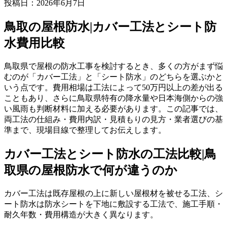
投稿日：
2026年6月7日
鳥取の屋根防水|カバー工法とシート防
水費用比較
鳥取県で屋根の防水工事を検討するとき、多くの方がまず悩
むのが「カバー工法」と「シート防水」のどちらを選ぶかと
いう点です。費用相場は工法によって50万円以上の差が出る
こともあり、さらに鳥取県特有の降水量や日本海側からの強
い風雨も判断材料に加える必要があります。この記事では、
両工法の仕組み・費用内訳・見積もりの見方・業者選びの基
準まで、現場目線で整理してお伝えします。
カバー工法とシート防水の工法比較|鳥
取県の屋根防水で何が違うのか
カバー工法は既存屋根の上に新しい屋根材を被せる工法、シ
ート防水は防水シートを下地に敷設する工法で、施工手順・
耐久年数・費用構造が大きく異なります。