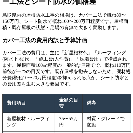
ー工法とシート防水の価格差
鳥取県内の屋根防水工事の相場は、カバー工法で概ね80〜
150万円、シート防水で概ね100〜200万円程度です。屋根面
積・既存屋根の状態・足場の有無で大きく変動します。
カバー工法の費用内訳と予算計画
カバー工法の費用は、主に「新屋根材代」「ルーフィング
(防水下地)代」「施工費(人件費)」「足場費用」で構成され
ます。屋根面積100㎡程度の一般的な戸建てで、概ね110万円
前後が一つの目安です。既存屋根を撤去しないため、廃材処
分費(概ね10〜20万円程度)を抑えられる点が、シート防水と
の費用差を生む大きな要因です。
金額の目
費用項目
備考
安
新屋根材・ルーフィ
35〜55万
材質・グレードで
ング
円
変動