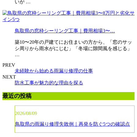
いが …
鳥取県の窓枠シーリング工事｜費用相場3〜…
築10〜20年の戸建てにお住まいの方から、「窓のサッ
シ周りから雨水がにじむ」「冬場に隙間風を感じる」
…
PREV
未経験から始める雨漏り修理の仕事
NEXT
防水工事が魅力的な理由を探る
最近の投稿
2026/08/09
鳥取県の雨漏り修理失敗例｜再発を防ぐ5つの確認点