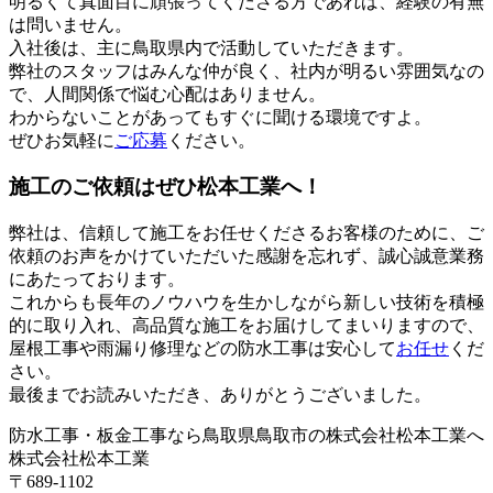
明るくて真面目に頑張ってくださる方であれば、経験の有無
は問いません。
入社後は、主に鳥取県内で活動していただきます。
弊社のスタッフはみんな仲が良く、社内が明るい雰囲気なの
で、人間関係で悩む心配はありません。
わからないことがあってもすぐに聞ける環境ですよ。
ぜひお気軽に
ご応募
ください。
施工のご依頼はぜひ松本工業へ！
弊社は、信頼して施工をお任せくださるお客様のために、ご
依頼のお声をかけていただいた感謝を忘れず、誠心誠意業務
にあたっております。
これからも長年のノウハウを生かしながら新しい技術を積極
的に取り入れ、高品質な施工をお届けしてまいりますので、
屋根工事や雨漏り修理などの防水工事は安心して
お任せ
くだ
さい。
最後までお読みいただき、ありがとうございました。
防水工事・板金工事なら鳥取県鳥取市の株式会社松本工業へ
株式会社松本工業
〒689-1102