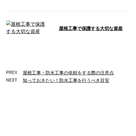
屋根工事で保護する大切な資産
こんにちは！株式会社松本工業で
す。 当社は鳥取市に根付き、鳥
取県内において、防水工事をはじ
めとする各 …
PREV
屋根工事・防水工事の依頼をする際の注意点
NEXT
知っておきたい！防水工事を行うべき目安
最近の投稿